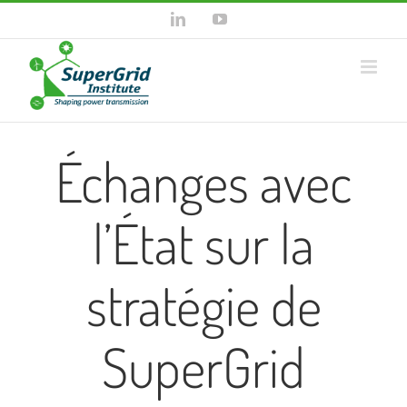
Skip
LinkedIn
YouTube
to
content
Échanges avec
l’État sur la
stratégie de
SuperGrid