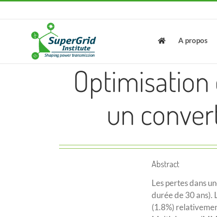
Skip
to
content
A propos
Optimisation
un conver
Abstract
Les pertes dans un
durée de 30 ans). 
(1.8%) relativemen