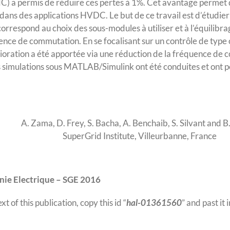
 a permis de réduire ces pertes à 1%. Cet avantage permet d’
 dans des applications HVDC. Le but de ce travail est d’étudier
correspond au choix des sous-modules à utiliser et à l’équilibr
ence de commutation. En se focalisant sur un contrôle de type 
ioration a été apportée via une réduction de la fréquence d
 simulations sous MATLAB/Simulink ont été conduites et ont p
A. Zama, D. Frey, S. Bacha, A. Benchaib, S. Silvant and B
SuperGrid Institute, Villeurbanne, France
ie Electrique – SGE 2016
ext of this publication, copy this id “
hal-01361560
” and past it 